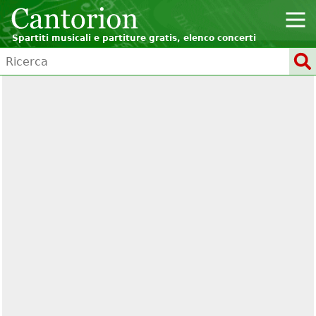
Spartiti musicali e partiture gratis, elenco concerti