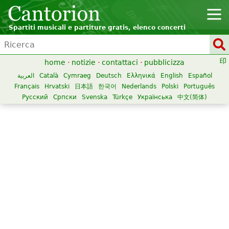
Spartiti musicali e partiture gratis, elenco concerti
home
·
notizie
·
contattaci
·
pubblicizza
العربية
Català
Cymraeg
Deutsch
Ελληνικά
English
Español
Français
Hrvatski
日本語
한국어
Nederlands
Polski
Português
Русский
Српски
Svenska
Türkçe
Українська
中文(简体)