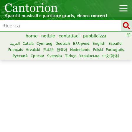
Spartiti musicali e partiture gratis, elenco concerti
home
·
notizie
·
contattaci
·
pubblicizza
العربية
Català
Cymraeg
Deutsch
Ελληνικά
English
Español
Français
Hrvatski
日本語
한국어
Nederlands
Polski
Português
Русский
Српски
Svenska
Türkçe
Українська
中文(简体)