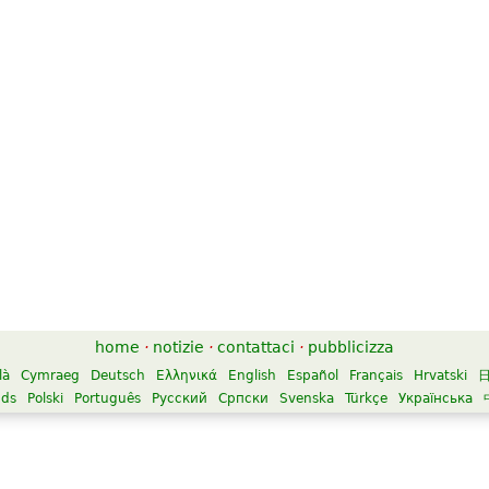
home
·
notizie
·
contattaci
·
pubblicizza
là
Cymraeg
Deutsch
Ελληνικά
English
Español
Français
Hrvatski
nds
Polski
Português
Русский
Српски
Svenska
Türkçe
Українська