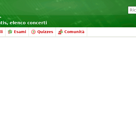
atis, elenco concerti
li
Esami
Quizzes
Comunità