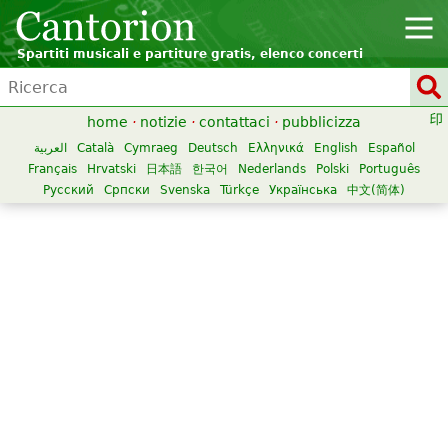
Spartiti musicali e partiture gratis, elenco concerti
home
·
notizie
·
contattaci
·
pubblicizza
العربية
Català
Cymraeg
Deutsch
Ελληνικά
English
Español
Français
Hrvatski
日本語
한국어
Nederlands
Polski
Português
Русский
Српски
Svenska
Türkçe
Українська
中文(简体)