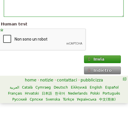
Human test
Invia
Indietro
home
·
notizie
·
contattaci
·
pubblicizza
العربية
Català
Cymraeg
Deutsch
Ελληνικά
English
Español
Français
Hrvatski
日本語
한국어
Nederlands
Polski
Português
Русский
Српски
Svenska
Türkçe
Українська
中文(简体)