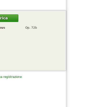
rica
pus
Op. 72b
a registrazione