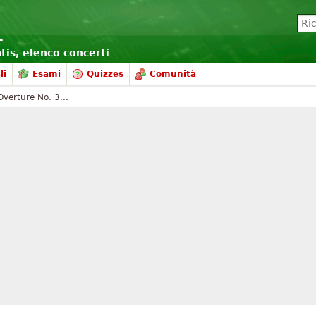
atis, elenco concerti
li
Esami
Quizzes
Comunità
verture No. 3...