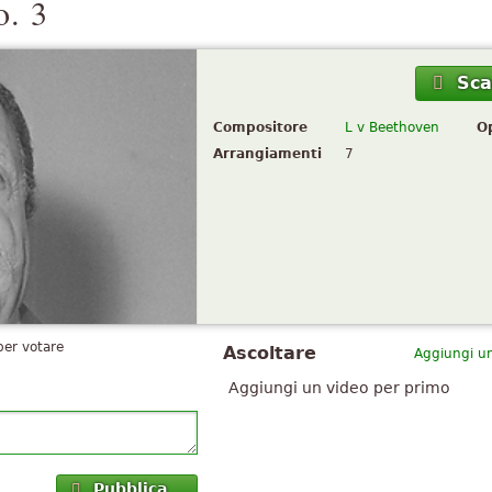
o. 3
Sca
Compositore
L v Beethoven
O
Arrangiamenti
7
per votare
Ascoltare
Aggiungi un
Aggiungi un video per primo
Pubblica