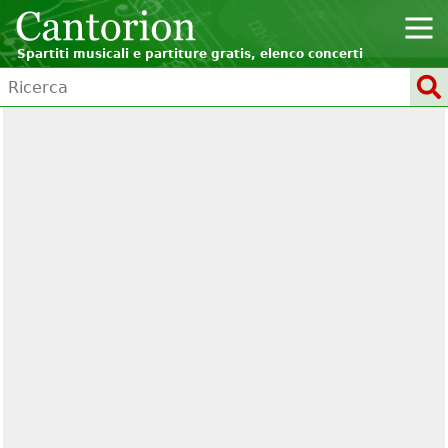
Spartiti musicali e partiture gratis, elenco concerti