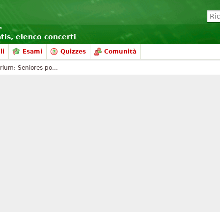
atis, elenco concerti
li
Esami
Quizzes
Comunità
ium: Seniores po...