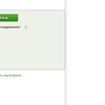
rica
rrangiamenti
1
a registrazione