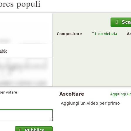
res populi
Sca
Compositore
T L de Victoria
A
able
per votare
Ascoltare
Aggiungi un
Aggiungi un video per primo
Pubblica