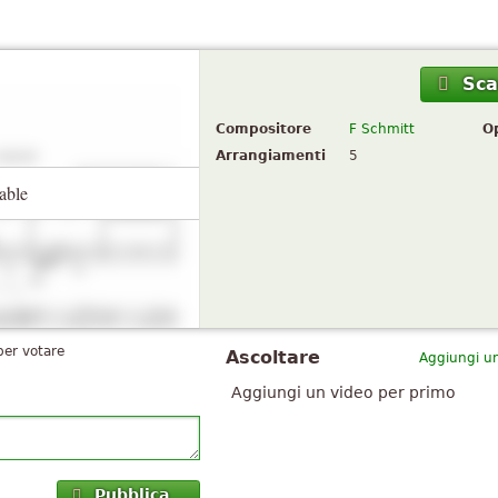
Sca
Compositore
F Schmitt
O
Arrangiamenti
5
able
per votare
Ascoltare
Aggiungi un
Aggiungi un video per primo
Pubblica