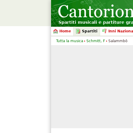
Spartiti musicali e partiture gr
Home
Spartiti
Inni Naziona
Tutta la musica
Schmitt, F
Salammbô