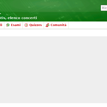
atis, elenco concerti
li
Esami
Quizzes
Comunità