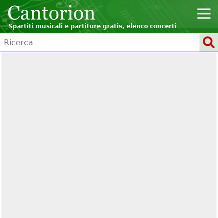
Spartiti musicali e partiture gratis, elenco concerti