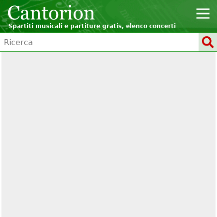
Spartiti musicali e partiture gratis, elenco concerti