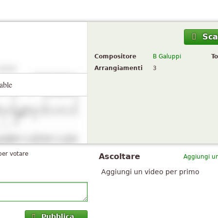
Sca
Compositore
B Galuppi
To
Arrangiamenti
3
able
per votare
Ascoltare
Aggiungi un
Aggiungi un video per primo
Pubblica