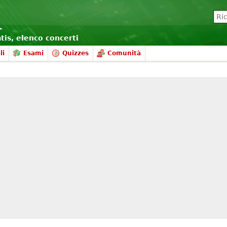
atis, elenco concerti
li
Esami
Quizzes
Comunità