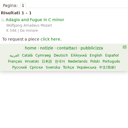
Pagina:
1
Risultati 1 - 1
Adagio and Fugue in C minor
Wolfgang Amadeus Mozart
K 546 | Do minore
To request a piece
click here
.
home
·
notizie
·
contattaci
·
pubblicizza
العربية
Català
Cymraeg
Deutsch
Ελληνικά
English
Español
Français
Hrvatski
日本語
한국어
Nederlands
Polski
Português
Русский
Српски
Svenska
Türkçe
Українська
中文(简体)