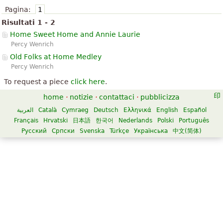
Pagina:
1
Risultati 1 - 2
Home Sweet Home and Annie Laurie
Percy Wenrich
Old Folks at Home Medley
Percy Wenrich
To request a piece
click here
.
home
·
notizie
·
contattaci
·
pubblicizza
العربية
Català
Cymraeg
Deutsch
Ελληνικά
English
Español
Français
Hrvatski
日本語
한국어
Nederlands
Polski
Português
Русский
Српски
Svenska
Türkçe
Українська
中文(简体)