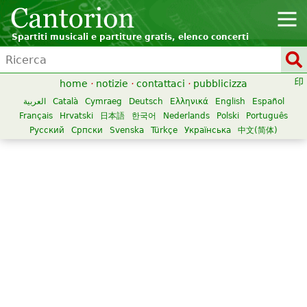
Spartiti musicali e partiture gratis, elenco concerti
home
·
notizie
·
contattaci
·
pubblicizza
العربية
Català
Cymraeg
Deutsch
Ελληνικά
English
Español
Français
Hrvatski
日本語
한국어
Nederlands
Polski
Português
Русский
Српски
Svenska
Türkçe
Українська
中文(简体)