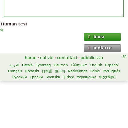
Human test
Invia
Indietro
home
·
notizie
·
contattaci
·
pubblicizza
العربية
Català
Cymraeg
Deutsch
Ελληνικά
English
Español
Français
Hrvatski
日本語
한국어
Nederlands
Polski
Português
Русский
Српски
Svenska
Türkçe
Українська
中文(简体)