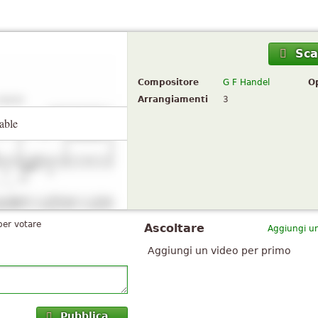
Sca
Compositore
G F Handel
O
Arrangiamenti
3
able
per votare
Ascoltare
Aggiungi un
Aggiungi un video per primo
Pubblica