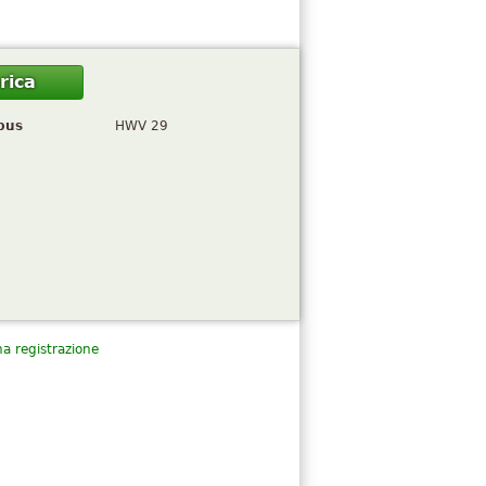
rica
pus
HWV 29
a registrazione