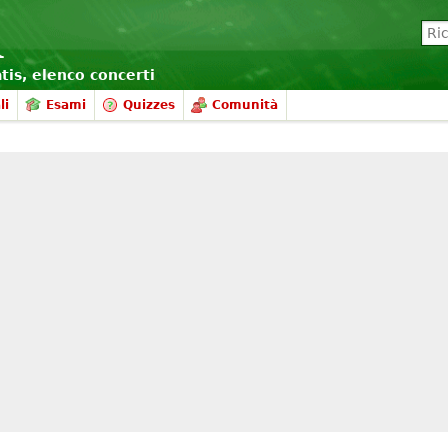
atis, elenco concerti
li
Esami
Quizzes
Comunità