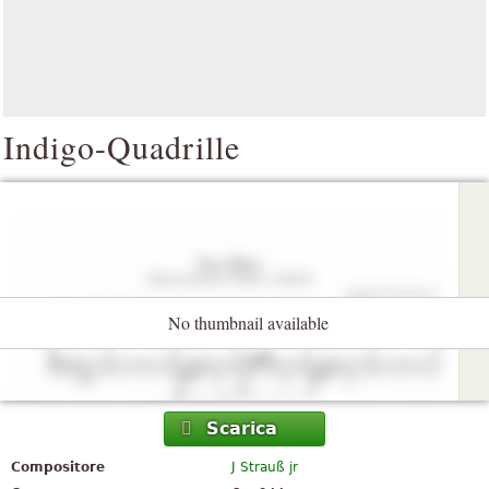
Indigo-Quadrille
No thumbnail available
Scarica
Compositore
J Strauß jr