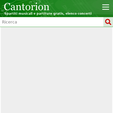
Spartiti musicali e partiture gratis, elenco concerti