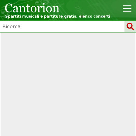
Spartiti musicali e partiture gratis, elenco concerti