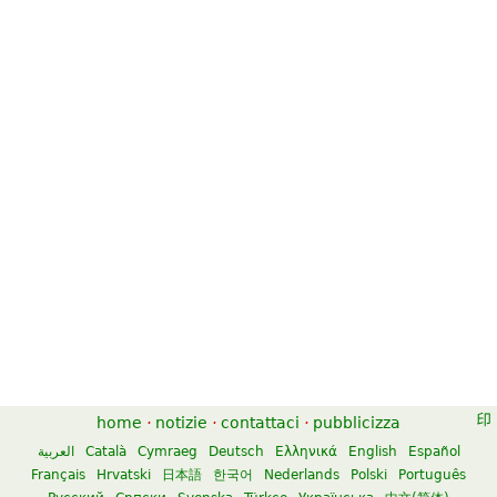
home
·
notizie
·
contattaci
·
pubblicizza
العربية
Català
Cymraeg
Deutsch
Ελληνικά
English
Español
Français
Hrvatski
日本語
한국어
Nederlands
Polski
Português