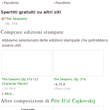
Pianoforte
Pianoforte
Spartiti gratuiti su altri siti
The Seasons
Op. 37a
Comprare edizioni stampate
Abbiamo selezionato delle edizioni stampate che potrebbero
essere utili.
The Seasons Op.37a (12
The Seasons, Op. 37a
Character Pieces)
8,70 €
14,76 €
Piano Solo
Piano Solo
G. Schirmer
Altro...
Edition Peters
Altre composizioni di
Pëtr Il'ič Čajkovskij