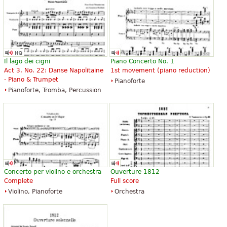
The Seasons and Other Works for
The Seasons Op.37a
Solo Piano
17,85 €
Il lago dei cigni
Piano Concerto No. 1
15,63 €
Piano Solo
Act 3, No. 22: Danse Napolitaine
1st movement (piano reduction)
Piano
Edition Peters
- Piano & Trumpet
Pianoforte
Dover Publications
Pianoforte, Tromba, Percussion
Concerto per violino e orchestra
Ouverture 1812
Complete
Full score
Violino, Pianoforte
Orchestra