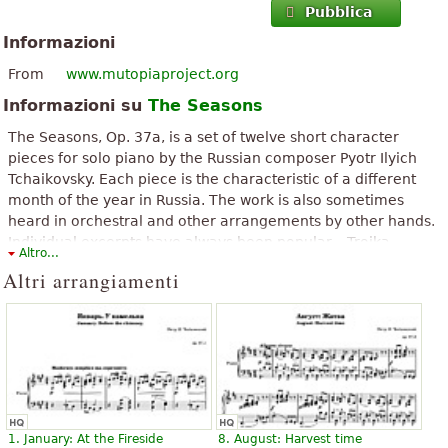
Pubblica
Informazioni
From
www.mutopiaproject.org
Informazioni su
The Seasons
The Seasons, Op. 37a, is a set of twelve short character
pieces for solo piano by the Russian composer Pyotr Ilyich
Tchaikovsky. Each piece is the characteristic of a different
month of the year in Russia. The work is also sometimes
heard in orchestral and other arrangements by other hands.
Individual excerpts have always been popular – Troika
Altro...
(November) was a favourite encore of Sergei Rachmaninoff,
Altri arrangiamenti
and Barcarolle (June) was enormously popular and appeared
in numerous arrangements.
Il testo è disponibile secondo la licenza Creative Commons Attribuzione-
Condividi allo stesso modo. Usa materiale dall'articolo Wikipedia "
The
Seasons (Tchaikovsky)
".
1. January: At the Fireside
8. August: Harvest time