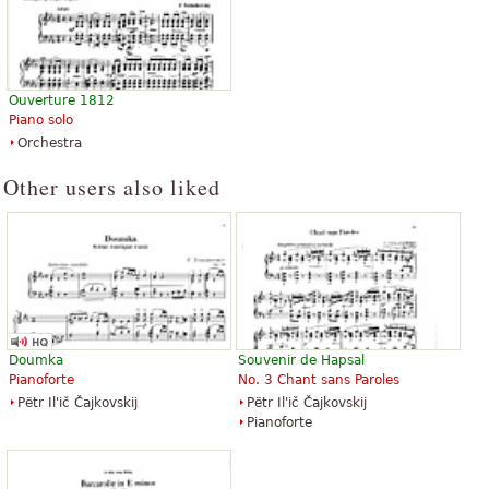
Ouverture 1812
Piano solo
Orchestra
Other users also liked
Doumka
Souvenir de Hapsal
Pianoforte
No. 3 Chant sans Paroles
Pëtr Il'ič Čajkovskij
Pëtr Il'ič Čajkovskij
Pianoforte