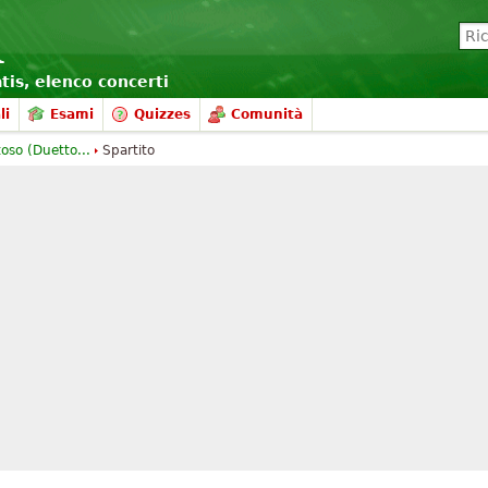
atis, elenco concerti
li
Esami
Quizzes
Comunità
toso (Duetto...
Spartito