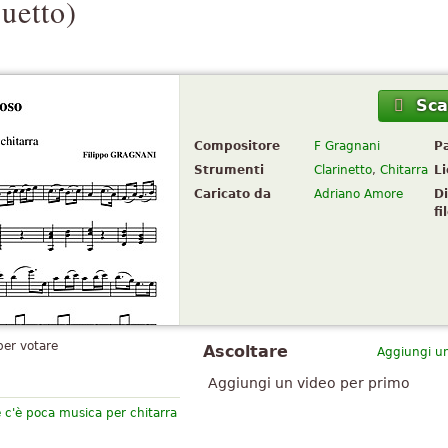
uetto)
Sca
Compositore
F Gragnani
P
Strumenti
Clarinetto
,
Chitarra
L
Caricato da
Adriano Amore
D
fi
per votare
Ascoltare
Aggiungi un
Aggiungi un video per primo
e c'è poca musica per chitarra