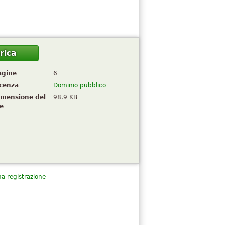
rica
agine
6
icenza
Dominio pubblico
imensione del
98.9
KB
le
a registrazione