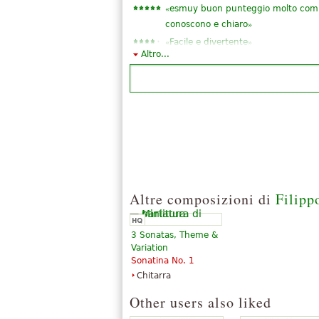
«
esmuy buon punteggio molto compr
»
conoscono e chiaro
«
»
Facile e divertente
Altro...
«
»
Nuovo amore buon ensemble
«
»
scalacolore
«
»
Semplice e molto bello.
«
»
Questo bene
«
»
molto bene
Altre composizioni di
Filipp
3 Sonatas, Theme &
Variation
Sonatina No. 1
Chitarra
Other users also liked