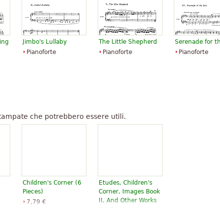
ing
Jimbo's Lullaby
The Little Shepherd
Serenade for th
Pianoforte
Pianoforte
Pianoforte
tampate che potrebbero essere utili.
Children's Corner (6
Etudes, Children's
Pieces)
Corner, Images Book
II, And Other Works
7,79 €
For Piano
Piano Solo
Edition Peters
13,89 €