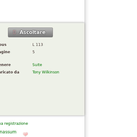
Ascoltare
pus
L 113
agine
5
enere
Suite
ricato da
Tony Wilkinson
a registrazione
rnassum