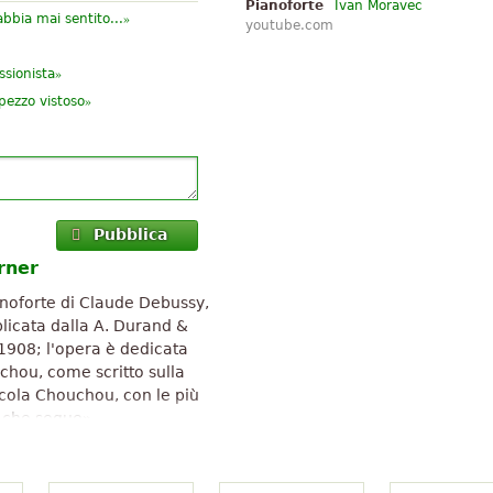
Pianoforte
Ivan Moravec
»
abbia mai sentito...
youtube.com
»
sionista
»
pezzo vistoso
Pubblica
rner
anoforte di Claude Debussy,
blicata dalla A. Durand &
 1908; l'opera è dedicata
chou, come scritto sulla
ccola Chouchou, con le più
o che segue».
reative Commons Attribuzione-
ll'articolo Wikipedia "
Children's