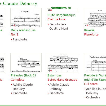
e-Claude Debussy
Piano Solo
Dover
Publications
Suite Bergamasque
Clair de lune
Pianoforte a
Quattro Mani
ue
Deux arabesques
Rêverie
No. 1
Pianoforte
Pianoforte
Préludes (Book 2)
Estampes
Prélude à l'Apr
ie
Complete
Soirée dans Grenade
midi d'Un Faun
Full score
Achille-Claude
Achille-Claude
Debussy
Debussy
Achille-Claude
Pianoforte
Pianoforte
Debussy
Orchestra