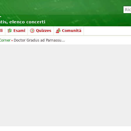
atis, elenco concerti
li
Esami
Quizzes
Comunità
Corner
Doctor Gradus ad Parnassu...