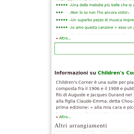
«
Una delle melodie più belle che io 
«
»
Non lo so non l'ho ancora visto!
«
Un superbo pezzo di musica impres
«
Io amo questa canzone > esso un 
«
»
Grazie per il download gratuito
Altro...
«
»
molto buono, ma incompleto
«
»
Amo questa canzone!!
«
»
Sto amando un sacco!
«
»
bello
«
»
Informazioni su
Children's Co
non ancora giocato
Mostra tutti (11)
Children's Corner è una suite per pi
composta fra il 1906 e il 1908 e pub
fils di Auguste e Jacques Durand nel
alla figlia Claude-Emma, detta Chou-
prima edizione: « alla mia cara e pi
tenere scuse di suo padre per quell
Altro...
Il testo è disponibile secondo la licenza C
Altri arrangiamenti
Condividi allo stesso modo. Usa materiale da
Corner
".