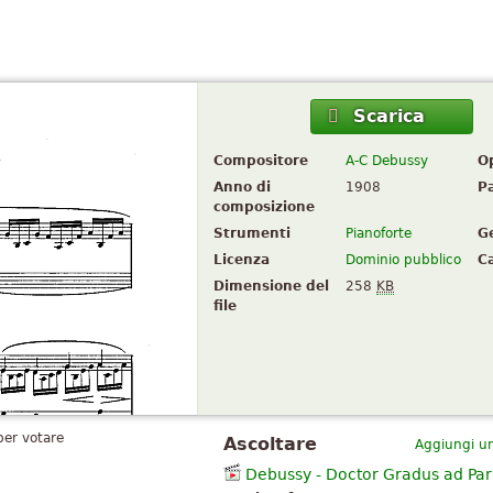
m
Scarica
Compositore
A-C Debussy
O
Anno di
1908
P
composizione
Strumenti
Pianoforte
G
Licenza
Dominio pubblico
Ca
Dimensione del
258
KB
file
per votare
Ascoltare
Aggiungi un
Debussy - Doctor Gradus ad Pa