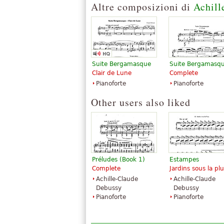
Altre composizioni di
Achill
Editions Durand
Suite Bergamasque
Suite Bergamasq
Clair de Lune
Complete
Pianoforte
Pianoforte
Other users also liked
Préludes (Book 1)
Estampes
Complete
Jardins sous la plu
Achille-Claude
Achille-Claude
Debussy
Debussy
Pianoforte
Pianoforte