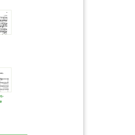
ès-
e