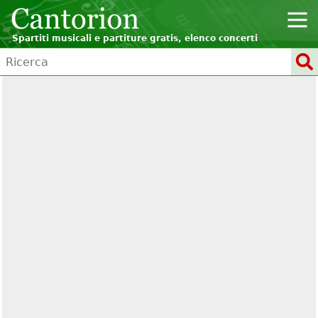
Spartiti musicali e partiture gratis, elenco concerti