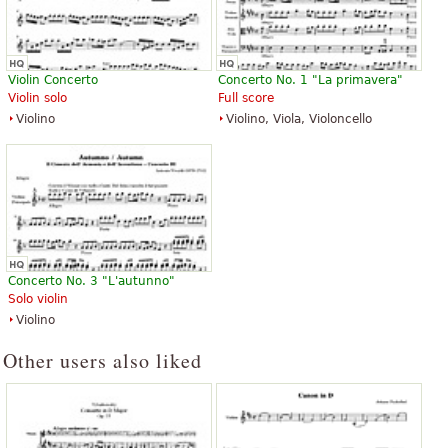
Violin Concerto
Concerto No. 1 "La primavera"
Violin solo
Full score
Winter from The Four Seasons
Violino
Violino, Viola, Violoncello
39,18 €
Orchestra, String orchestra
Alfred Publishing
Concerto No. 3 "L'autunno"
Solo violin
Violino
Other users also liked