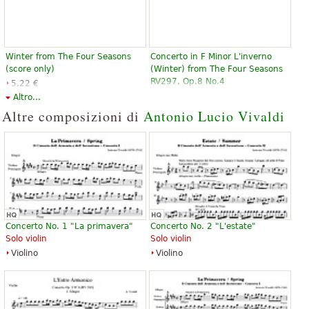
Winter from The Four Seasons
Concerto in F Minor L'inverno
(score only)
(Winter) from The Four Seasons
RV297, Op.8 No.4
5,22 €
Belwin Publishing
8,66 €
Altro...
Flute, Piano
Altre composizioni di
Antonio Lucio Vivaldi
G. Schirmer
Concerto in F Minor L'inverno
Largo (from Winter from The
Concerto No. 1 "La primavera"
Concerto No. 2 "L'estate"
(Winter) from The Four Seasons
Four Seasons)
Solo violin
Solo violin
RV297, Op.8 No.4
13,06 €
Violino
Violino
8,66 €
Horn, Trombone, Tuba, B-Flat
Piano, Violin
Trumpet
Ricordi
Eighth Note Publications