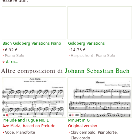
essere utili.
Bach Goldberg Variations Piano
Goldberg Variations
6,92 €
14,76 €
Piano Solo
Harpsichord, Piano Solo
Dover Publications
Edition Peters
Altro...
Altre composizioni di
Johann Sebastian Bach
Goldberg Variations
Goldberg Variations
8,66 €
8,70 €
Piano
Harpsichord, Piano Solo
Prelude and Fugue No. 1
Minuet in G
Alfred Publishing
G. Schirmer
Ave Maria, based on Prelude
Original version
Voce, Pianoforte
Clavicembalo, Pianoforte,
Clavicordo