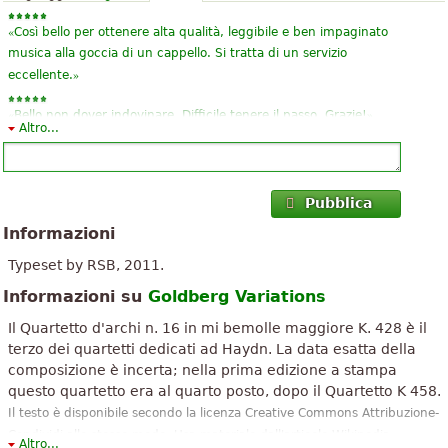
«
Così bello per ottenere alta qualità, leggibile e ben impaginato
musica alla goccia di un cappello. Si tratta di un servizio
»
eccellente.
«
»
Bello non dover indovinare. Difficile tenere il passo. Grazie!
Altro...
«
»
Io mi si adattano bene alle difficoltà. Grazie!
«
»
Io mi si adattano bene alle difficoltà. Grazie!
Pubblica
Informazioni
«
»
kjascnsòcm
Typeset by RSB, 2011.
Informazioni su
Goldberg Variations
Il Quartetto d'archi n. 16 in mi bemolle maggiore K. 428 è il
terzo dei quartetti dedicati ad Haydn. La data esatta della
composizione è incerta; nella prima edizione a stampa
questo quartetto era al quarto posto, dopo il Quartetto K 458.
Il testo è disponibile secondo la licenza Creative Commons Attribuzione-
Condividi allo stesso modo. Usa materiale dall'articolo Wikipedia
Altro...