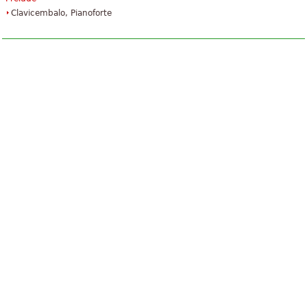
Clavicembalo, Pianoforte
The Art Of Fugue
40,01 €
Piano
Baerenreiter Verlag