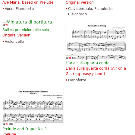
Ave Maria, based on Prelude
Original version
The Art of Fugue with Choral "Vor
The Art of Fugue with Choral "Vor
Voce, Pianoforte
Clavicembalo, Pianoforte,
deinen Thron tret ich hiermit".
deinen Thron tret ich hiermit".
Clavicordo
Edition for Strings according to
Edition for Strings according to
the autograph and the first
the autograph and the first
printed edition.
printed edition.
Suites per violoncello solo
17,37 €
17,37 €
Original version
Cello, Double bass, Viola, Choral,
Viola, Choral, Vocal
Violoncello
Vocal
Baerenreiter
Baerenreiter
L'aria sulla quarta corda
L'aria sulla quarta corda (
Air on a
G string (easy piano)
)
Pianoforte
Die Kunst der Fuge
The Art of Fugue
25,21 €
36,35 €
Baerenreiter Verlag
ABRSM (Associated Board of the
Royal Schools of Music)
Prelude and Fugue No. 1
Prelude