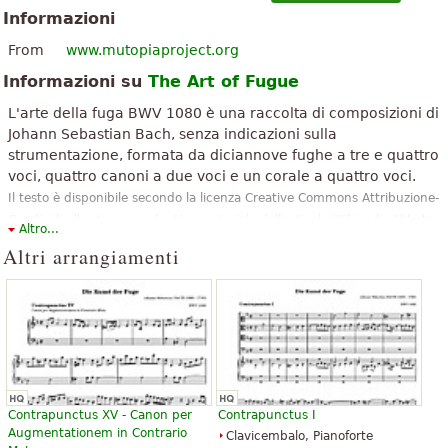
Informazioni
From
www.mutopiaproject.org
Informazioni su
The Art of Fugue
L'arte della fuga BWV 1080 è una raccolta di composizioni di
Johann Sebastian Bach, senza indicazioni sulla
strumentazione, formata da diciannove fughe a tre e quattro
voci, quattro canoni a due voci e un corale a quattro voci.
Il testo è disponibile secondo la licenza Creative Commons Attribuzione-
Condividi allo stesso modo. Usa materiale dall'articolo Wikipedia "
L'arte
Altro...
della fuga
".
Altri arrangiamenti
Contrapunctus XV - Canon per
Contrapunctus I
Augmentationem in Contrario
Clavicembalo, Pianoforte