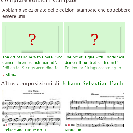
Abbiamo selezionato delle edizioni stampate che potrebbero
essere utili.
The Art of Fugue with Choral "Vor
The Art of Fugue with Choral "Vor
deinen Thron tret ich hiermit".
deinen Thron tret ich hiermit".
Edition for Strings according to
Edition for Strings according to
the autograph and the first
the autograph and the first
Altro...
printed edition.
printed edition.
Altre composizioni di
Johann Sebastian Bach
17,37 €
17,37 €
Violin, Viola, Choral, Vocal
Violin, Viola, Choral, Vocal
Baerenreiter
Baerenreiter
Prelude and Fugue No. 1
Minuet in G