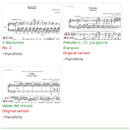
3 Nocturnes
Preludio n. 15 «La goccia
No. 2
d'acqua»
Original version
Pianoforte
Pianoforte
Valzer del minuto
Original version
Pianoforte