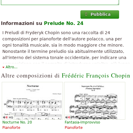
Pubblica
Informazioni su
Prelude No. 24
I Preludi di Fryderyk Chopin sono una raccolta di 24
composizioni per pianoforte dell'autore polacco, una per
ogni tonalità musicale, sia in modo maggiore che minore.
Nonostante il termine preludio sia abitualmente utilizzato,
all'interno del sistema tonale occidentale, per indicare una
composizione con il compito di introdurne un'altra, più lunga
Altro...
e articolata, i 24 preludi chopiniani possono essere eseguiti e
Altre composizioni di
Frédéric François Chopin
analizzati come piccole opere a sé stanti.
Il testo è disponibile secondo la licenza Creative Commons Attribuzione-
Condividi allo stesso modo. Usa materiale dall'articolo Wikipedia "
Preludi
(Chopin)
".
Nocturne No. 20
Fantasia-Improvviso
Pianoforte
Pianoforte