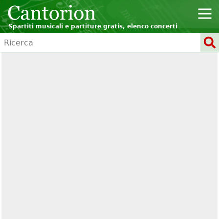
Spartiti musicali e partiture gratis, elenco concerti