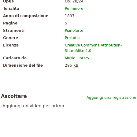
Opus
Op. 28/24
Tonalità
Re minore
Anno di composizione
1837
Pagine
5
Strumenti
Pianoforte
Genere
Preludio
Licenza
Creative Commons Attribution-
ShareAlike 4.0
Caricato da
Music Library
Dimensione del file
295
KB
Ascoltare
Aggiungi una registrazione
Aggiungi un video per primo