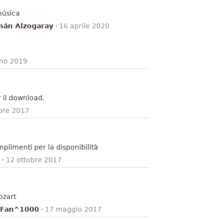
música
án Alzogaray
·
16 aprile 2020
gno 2019
 il download.
bre 2017
plimenti per la disponibilità
·
12 ottobre 2017
ozart
t Fan^1000
·
17 maggio 2017