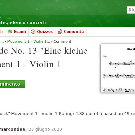
atis, elenco concerti
li
Esami
Quizzes
Comunità
...
Movement 1 - Violin 1...
Commenti
de No. 13 "Eine kleine
nt 1 - Violin 1
commento
usik"
Movement 1 - Violin 1
Rating:
4.88
out of
5
based on
49
re
 marcondes
·
27 giugno 2020