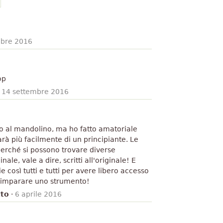
bre 2016
op
·
14 settembre 2016
o al mandolino, ma ho fatto amatoriale
sarà più facilmente di un principiante. Le
perché si possono trovare diverse
nale, vale a dire, scritti all'originale! E
 così tutti e tutti per avere libero accesso
er imparare uno strumento!
tto
·
6 aprile 2016