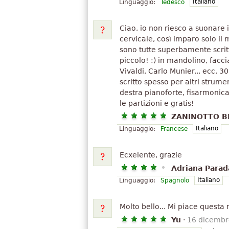
Italiano
Linguaggio:
Tedesco
Ciao, io non riesco a suonare i
cervicale, così imparo solo il 
sono tutte superbamente scritt
piccolo! :) in mandolino, facc
Vivaldi, Carlo Munier... ecc, 
scritto spesso per altri strumen
destra pianoforte, fisarmonica
le partizioni e gratis!
ZANINOTTO 
Italiano
Linguaggio:
Francese
Ecxelente, grazie
Adriana Parad
Italiano
Linguaggio:
Spagnolo
Molto bello... Mi piace questa
Yu
·
16 dicembr