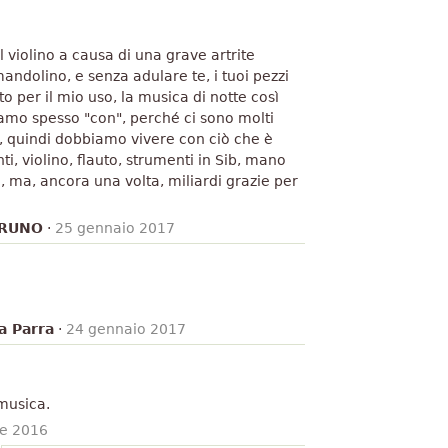
l violino a causa di una grave artrite
mandolino, e senza adulare te, i tuoi pezzi
o per il mio uso, la musica di notte così
iamo spesso "con", perché ci sono molti
30, quindi dobbiamo vivere con ciò che è
ti, violino, flauto, strumenti in Sib, mano
, ma, ancora una volta, miliardi grazie per
BRUNO
·
25 gennaio 2017
a Parra
·
24 gennaio 2017
 musica.
e 2016