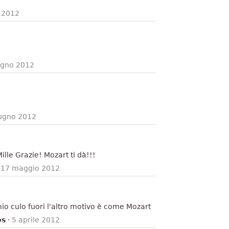
 2012
ugno 2012
iugno 2012
ille Grazie! Mozart ti dà!!!
·
17 maggio 2012
mio culo fuori l'altro motivo è come Mozart
os
·
5 aprile 2012