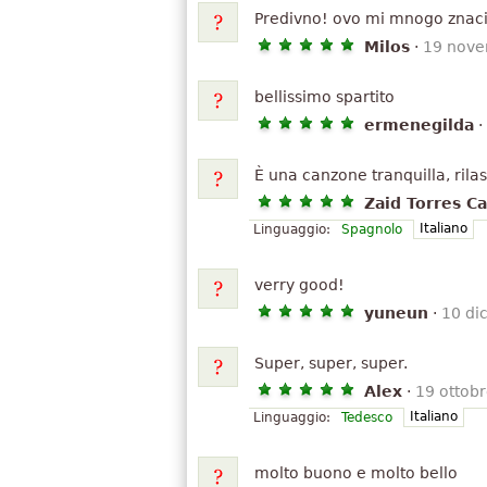
Predivno! ovo mi mnogo znaci z
Milos
·
19 nov
bellissimo spartito
ermenegilda
·
È una canzone tranquilla, rila
Zaid Torres Ca
Italiano
Linguaggio:
Spagnolo
verry good!
yuneun
·
10 di
Super, super, super.
Alex
·
19 ottob
Italiano
Linguaggio:
Tedesco
molto buono e molto bello