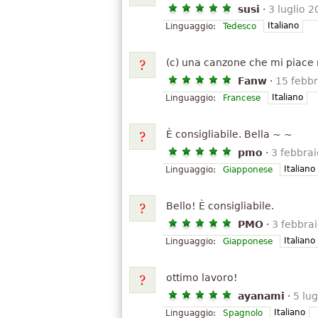
susi
·
3 luglio 
Italiano
Linguaggio:
Tedesco
(c) una canzone che mi piace m
Fanw
·
15 febb
Italiano
Linguaggio:
Francese
È consigliabile. Bella ~ ~
pmo
·
3 febbra
Italiano
Linguaggio:
Giapponese
Bello! È consigliabile.
PMO
·
3 febbra
Italiano
Linguaggio:
Giapponese
ottimo lavoro!
ayanami
·
5 lu
Italiano
Linguaggio:
Spagnolo