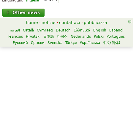
Italiano
Linguaggio:
Inglese
Other news
home
·
notizie
·
contattaci
·
pubblicizza
العربية
Català
Cymraeg
Deutsch
Ελληνικά
English
Español
Français
Hrvatski
日本語
한국어
Nederlands
Polski
Português
Русский
Српски
Svenska
Türkçe
Українська
中文(简体)