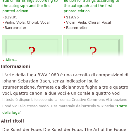
Edition for Strings according to
Edition for Strings according to
the autograph and the first
the autograph and the first
printed edition.
printed edition.
$19.95
$19.95
Violin, Viola, Choral, Vocal
Violin, Viola, Choral, Vocal
Baerenreiter
Baerenreiter
Altro...
Informazioni
The Art of Fugue with Choral "Vor
The Art of Fugue with Choral "Vor
L'arte della fuga BWV 1080 è una raccolta di composizioni di
deinen Thron tret ich hiermit".
deinen Thron tret ich hiermit".
Edition for Strings according to
Edition for Strings according to
Johann Sebastian Bach, senza indicazioni sulla
the autograph and the first
the autograph and the first
strumentazione, formata da diciannove fughe a tre e quattro
printed edition.
printed edition.
voci, quattro canoni a due voci e un corale a quattro voci.
$19.95
$19.95
Il testo è disponibile secondo la licenza Creative Commons Attribuzione-
Cello, Double bass, Viola, Choral,
Viola, Choral, Vocal
Condividi allo stesso modo. Usa materiale dall'articolo Wikipedia "
L'arte
Vocal
Baerenreiter
della fuga
".
Baerenreiter
Altri titoli
Die Kunst der Fuge, Die Kunst der Fuga, The Art of the Fugue