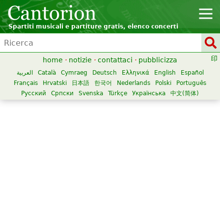
Spartiti musicali e partiture gratis, elenco concerti
home
·
notizie
·
contattaci
·
pubblicizza
العربية
Català
Cymraeg
Deutsch
Ελληνικά
English
Español
Français
Hrvatski
日本語
한국어
Nederlands
Polski
Português
Русский
Српски
Svenska
Türkçe
Українська
中文(简体)