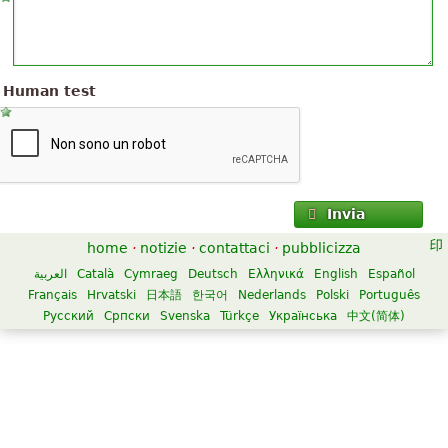
Human test
Invia
home
·
notizie
·
contattaci
·
pubblicizza
العربية
Català
Cymraeg
Deutsch
Ελληνικά
English
Español
Français
Hrvatski
日本語
한국어
Nederlands
Polski
Português
Русский
Српски
Svenska
Türkçe
Українська
中文(简体)