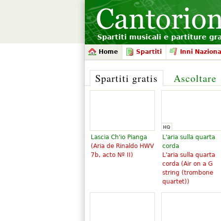
Spartiti musicali e partiture gr
Home
Spartiti
Inni Naziona
Spartiti gratis
Ascoltare
Lascia Ch'io Pianga
L'aria sulla quarta
(Aria de Rinaldo HWV
corda
7b, acto Nº II)
L'aria sulla quarta
corda (
Air on a G
string (trombone
quartet)
)