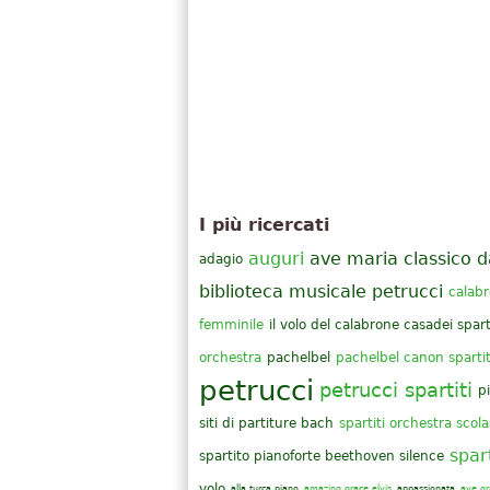
I più ricercati
auguri
ave maria classico d
adagio
biblioteca musicale petrucci
calab
femminile
il volo del calabrone casadei spar
orchestra
pachelbel
pachelbel canon spartit
petrucci
petrucci spartiti
p
siti di partiture bach
spartiti orchestra scola
spar
spartito pianoforte beethoven silence
volo
alla turca piano
amazing grace elvis
appassionata
ave gr