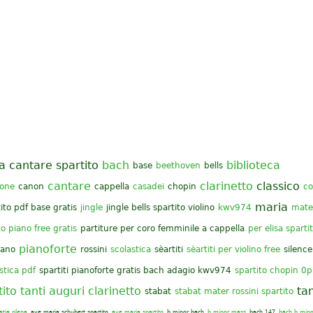
a cantare spartito
bach
biblioteca
base
beethoven
bells
cantare
clarinetto
classico
rone
canon
cappella
casadei
chopin
co
maria
tito pdf base gratis
jingle
jingle bells spartito violino
kwv974
mate
o piano free gratis
partiture per coro femminile a cappella
per elisa spartit
pianoforte
iano
rossini
scolastica
sèartiti
sèartiti per violino free
silence
stica pdf
spartiti pianoforte gratis bach adagio kwv974
spartito chopin 0
tito tanti auguri clarinetto
tan
stabat
stabat mater rossini spartito
atia plena
ave maria schubert spartito
ave maria spartito
b minor bach
b minor mass
bach 147
bach b mino