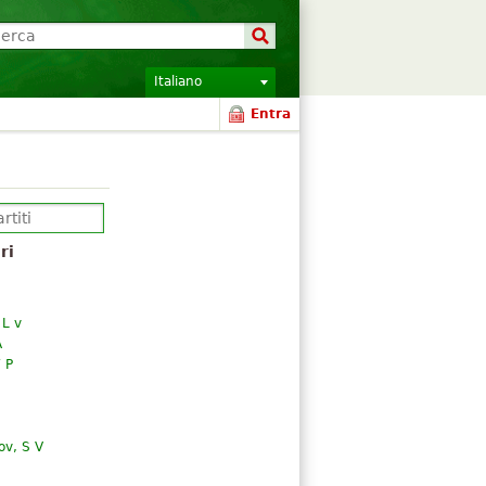
Italiano
Entra
ri
 L v
A
 P
v, S V