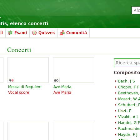
atis, elenco concerti
li
Esami
Quizzes
Comunità
Concerti
Composito
Bach, J S
Messa di Requiem
Ave Maria
Chopin, F F
Vocal score
Ave Maria
Beethoven,
Mozart, W 
Schubert, F
Liszt, F
Vivaldi, A L
Handel, G F
Rachmanino
Haydn, F J