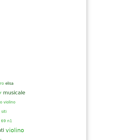
ro
elisa
musicale
r
o violino
siti
p 69 n1
violino
ti
r