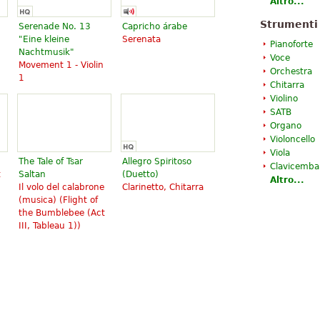
Altro...
Strumenti
Serenade No. 13
Capricho árabe
"Eine kleine
Serenata
Pianoforte
Nachtmusik"
Voce
Movement 1 - Violin
Orchestra
1
Chitarra
Violino
SATB
Organo
Violoncello
Viola
The Tale of Tsar
Allegro Spiritoso
Clavicemba
t
Saltan
(Duetto)
Altro...
Il volo del calabrone
Clarinetto, Chitarra
(musica) (
Flight of
the Bumblebee (Act
III, Tableau 1)
)